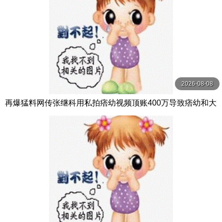
2026-08-08
再爆猛料网传张继科用私拍痞幼视频顶账400万导致痞幼和大
叔分手